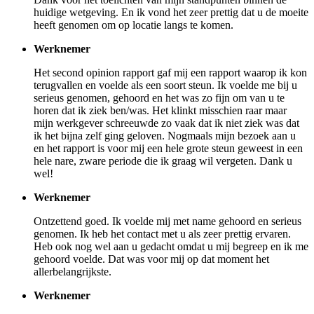
huidige wetgeving. En ik vond het zeer prettig dat u de moeite
heeft genomen om op locatie langs te komen.
Werknemer
Het second opinion rapport gaf mij een rapport waarop ik kon
terugvallen en voelde als een soort steun. Ik voelde me bij u
serieus genomen, gehoord en het was zo fijn om van u te
horen dat ik ziek ben/was. Het klinkt misschien raar maar
mijn werkgever schreeuwde zo vaak dat ik niet ziek was dat
ik het bijna zelf ging geloven. Nogmaals mijn bezoek aan u
en het rapport is voor mij een hele grote steun geweest in een
hele nare, zware periode die ik graag wil vergeten. Dank u
wel!
Werknemer
Ontzettend goed. Ik voelde mij met name gehoord en serieus
genomen. Ik heb het contact met u als zeer prettig ervaren.
Heb ook nog wel aan u gedacht omdat u mij begreep en ik me
gehoord voelde. Dat was voor mij op dat moment het
allerbelangrijkste.
Werknemer