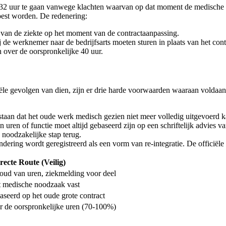
32 uur te gaan vanwege klachten waarvan op dat moment de medische o
moest worden. De redenering:
an de ziekte op het moment van de contractaanpassing.
de werknemer naar de bedrijfsarts moeten sturen in plaats van het contr
 over de oorspronkelijke 40 uur.
iële gevolgen van dien, zijn er drie harde voorwaarden waaraan volda
taan dat het oude werk medisch gezien niet meer volledig uitgevoerd 
 uren of functie moet altijd gebaseerd zijn op een schriftelijk advies va
 noodzakelijke stap terug.
ering wordt geregistreerd als een vorm van re-integratie. De officiële r
recte Route (Veilig)
oud van uren, ziekmelding voor deel
t medische noodzaak vast
seerd op het oude grote contract
r de oorspronkelijke uren (70-100%)