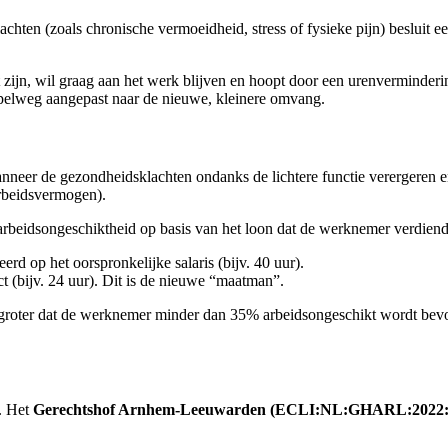
en (zoals chronische vermoeidheid, stress of fysieke pijn) besluit een
t zijn, wil graag aan het werk blijven en hoopt door een urenverminderi
impelweg aangepast naar de nieuwe, kleinere omvang.
anneer de gezondheidsklachten ondanks de lichtere functie verergeren en
rbeidsvermogen).
idsongeschiktheid op basis van het loon dat de werknemer verdiende i
d op het oorspronkelijke salaris (bijv. 40 uur).
 (bijv. 24 uur). Dit is de nieuwe “maatman”.
ns groter dat de werknemer minder dan 35% arbeidsongeschikt wordt bev
d. Het
Gerechtshof Arnhem-Leeuwarden (ECLI:NL:GHARL:2022: