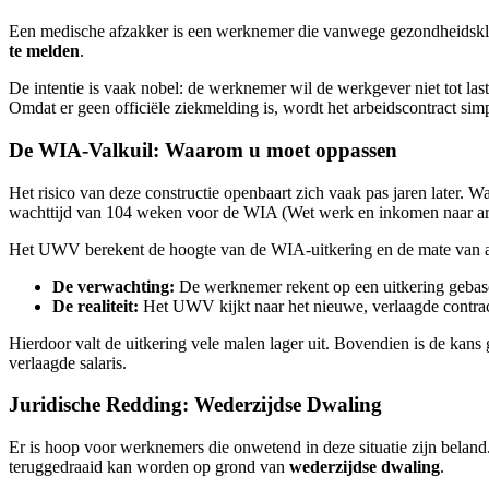
Een medische afzakker is een werknemer die vanwege gezondheidsklacht
te melden
.
De intentie is vaak nobel: de werknemer wil de werkgever niet tot las
Omdat er geen officiële ziekmelding is, wordt het arbeidscontract s
De WIA-Valkuil: Waarom u moet oppassen
Het risico van deze constructie openbaart zich vaak pas jaren later. W
wachttijd van 104 weken voor de WIA (Wet werk en inkomen naar a
Het UWV berekent de hoogte van de WIA-uitkering en de mate van arbe
De verwachting:
De werknemer rekent op een uitkering gebaseer
De realiteit:
Het UWV kijkt naar het nieuwe, verlaagde contract
Hierdoor valt de uitkering vele malen lager uit. Bovendien is de ka
verlaagde salaris.
Juridische Redding: Wederzijdse Dwaling
Er is hoop voor werknemers die onwetend in deze situatie zijn belan
teruggedraaid kan worden op grond van
wederzijdse dwaling
.