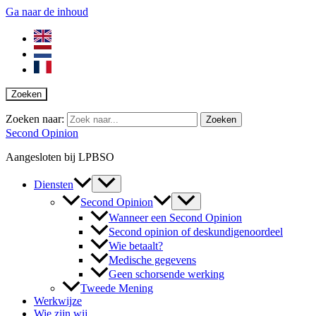
Ga naar de inhoud
Zoeken
Zoeken naar:
Second Opinion
Aangesloten bij LPBSO
Diensten
Second Opinion
Wanneer een Second Opinion
Second opinion of deskundigenoordeel
Wie betaalt?
Medische gegevens
Geen schorsende werking
Tweede Mening
Werkwijze
Wie zijn wij