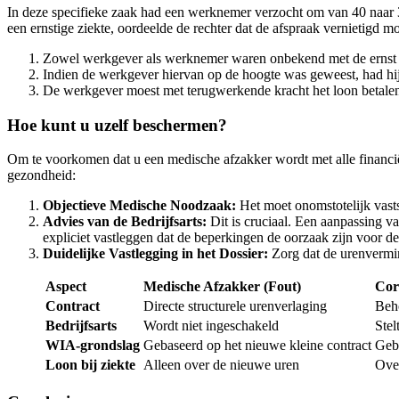
In deze specifieke zaak had een werknemer verzocht om van 40 naar 
een ernstige ziekte, oordeelde de rechter dat de afspraak vernietigd 
Zowel werkgever als werknemer waren onbekend met de ernst v
Indien de werkgever hiervan op de hoogte was geweest, had hij 
De werkgever moest met terugwerkende kracht het loon betalen
Hoe kunt u uzelf beschermen?
Om te voorkomen dat u een medische afzakker wordt met alle financ
gezondheid:
Objectieve Medische Noodzaak:
Het moet onomstotelijk vasts
Advies van de Bedrijfsarts:
Dit is cruciaal. Een aanpassing van
expliciet vastleggen dat de beperkingen de oorzaak zijn voor de
Duidelijke Vastlegging in het Dossier:
Zorg dat de urenvermind
Aspect
Medische Afzakker (Fout)
Cor
Contract
Directe structurele urenverlaging
Beh
Bedrijfsarts
Wordt niet ingeschakeld
Stel
WIA-grondslag
Gebaseerd op het nieuwe kleine contract
Geba
Loon bij ziekte
Alleen over de nieuwe uren
Ove