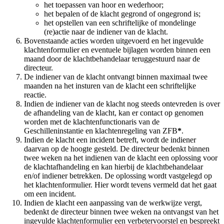
het toepassen van hoor en wederhoor;
het bepalen of de klacht gegrond of ongegrond is;
het opstellen van een schriftelijke of mondelinge
(re)actie naar de indiener van de klacht.
Bovenstaande acties worden uitgevoerd en het ingevulde
klachtenformulier en eventuele bijlagen worden binnen een
maand door de klachtbehandelaar teruggestuurd naar de
directeur.
De indiener van de klacht ontvangt binnen maximaal twee
maanden na het insturen van de klacht een schriftelijke
reactie.
Indien de indiener van de klacht nog steeds ontevreden is over
de afhandeling van de klacht, kan er contact op genomen
worden met de klachtenfunctionaris van de
Geschilleninstantie en klachtenregeling van ZFB
*
.
Indien de klacht een incident betreft, wordt de indiener
daarvan op de hoogte gesteld. De directeur bedenkt binnen
twee weken na het indienen van de klacht een oplossing voor
de klachtafhandeling en kan hierbij de klachtbehandelaar
en/of indiener betrekken. De oplossing wordt vastgelegd op
het klachtenformulier. Hier wordt tevens vermeld dat het gaat
om een incident.
Indien de klacht een aanpassing van de werkwijze vergt,
bedenkt de directeur binnen twee weken na ontvangst van het
ingevulde klachtenformulier een verbetervoorstel en bespreekt